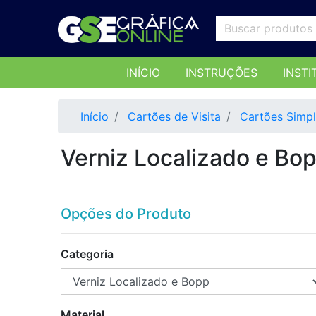
INÍCIO
INSTRUÇÕES
INSTI
Início
Cartões de Visita
Cartões Simp
Verniz Localizado e Bo
Opções do Produto
Categoria
Material