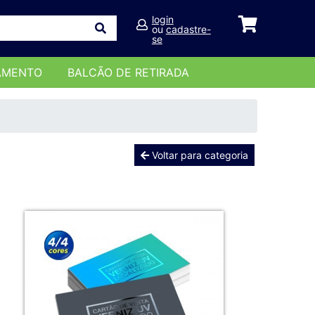
login
ou
cadastre-
se
AMENTO
BALCÃO DE RETIRADA
Voltar para categoria