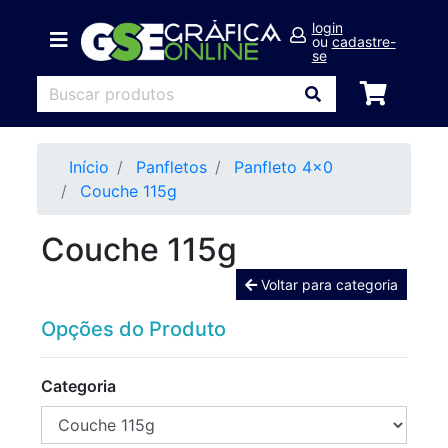
login
ou
cadastre-
se
Início
Panfletos
Panfleto 4x0
Couche 115g
Couche 115g
Voltar para categoria
Opções do Produto
Categoria