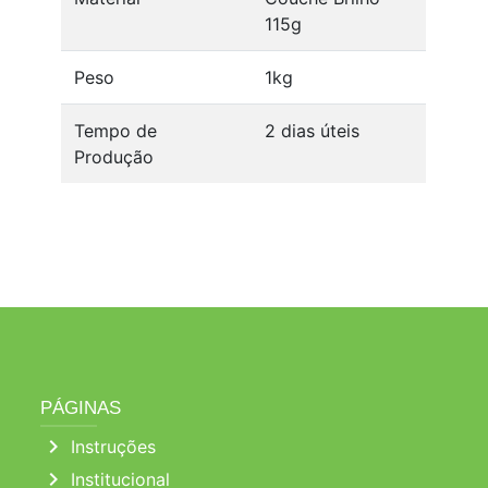
115g
Peso
1kg
Tempo de
2 dias úteis
Produção
PÁGINAS
chevron_right
Instruções
chevron_right
Institucional