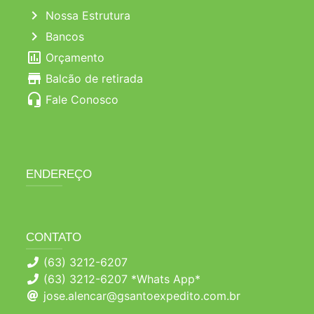
chevron_right
Nossa Estrutura
chevron_right
Bancos
poll
Orçamento
store
Balcão de retirada
headset_mic
Fale Conosco
ENDEREÇO
CONTATO
(63) 3212-6207
(63) 3212-6207 *Whats App*
jose.alencar@gsantoexpedito.com.br