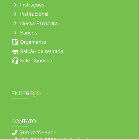
chevron_right
Instruções
chevron_right
Institucional
chevron_right
Nossa Estrutura
chevron_right
Bancos
poll
Orçamento
store
Balcão de retirada
headset_mic
Fale Conosco
ENDEREÇO
CONTATO
(63) 3212-6207