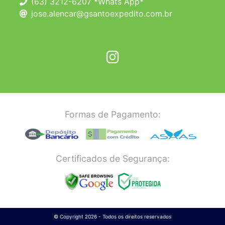
(63) 3212-6207 *Whats App*
jose.alencar@gsantoexpedito.com.br
Formas de Pagamento:
Certificados de Segurança:
© Copyright 2026 - Todos os direitos reservados