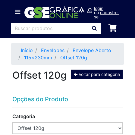
login
ou
cadastre-
se
Início
Envelopes
Envelope Aberto
115x230mm
Offset 120g
Offset 120g
Voltar para categoria
Opções do Produto
Categoria