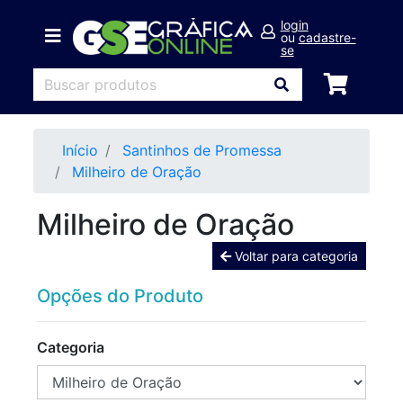
login
ou
cadastre-
se
Início
Santinhos de Promessa
Milheiro de Oração
Milheiro de Oração
Voltar para categoria
Opções do Produto
Categoria