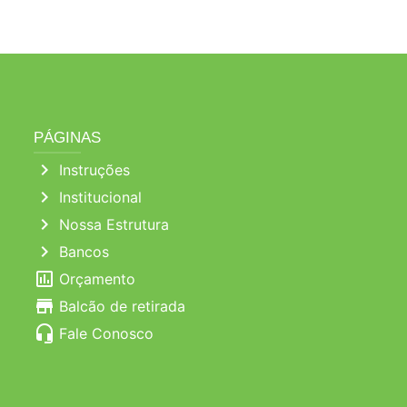
PÁGINAS
chevron_right
Instruções
chevron_right
Institucional
chevron_right
Nossa Estrutura
chevron_right
Bancos
poll
Orçamento
store
Balcão de retirada
headset_mic
Fale Conosco