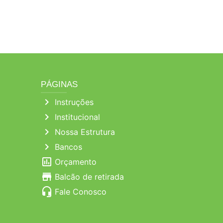
PÁGINAS
chevron_right
Instruções
chevron_right
Institucional
chevron_right
Nossa Estrutura
chevron_right
Bancos
poll
Orçamento
store
Balcão de retirada
headset_mic
Fale Conosco