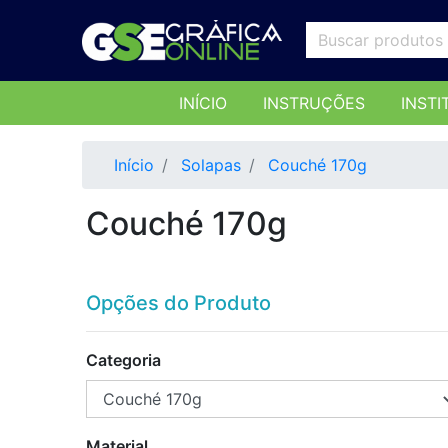
INÍCIO
INSTRUÇÕES
INSTI
Início
Solapas
Couché 170g
Couché 170g
Opções do Produto
Categoria
Material