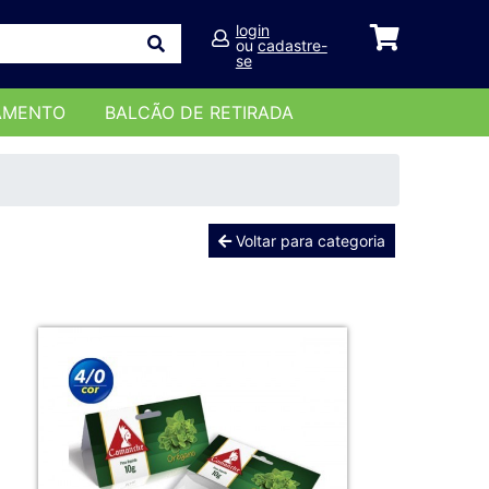
login
ou
cadastre-
se
AMENTO
BALCÃO DE RETIRADA
Voltar para categoria