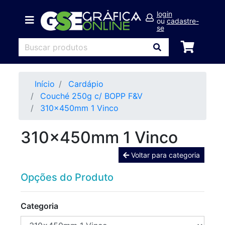
login
ou
cadastre-
se
Início
Cardápio
Couché 250g c/ BOPP F&V
310x450mm 1 Vinco
310x450mm 1 Vinco
Voltar para categoria
Opções do Produto
Categoria