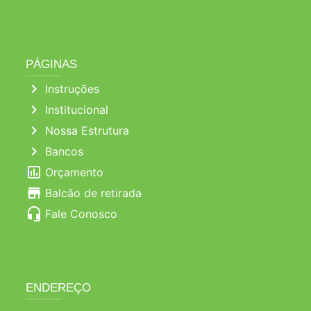
PÁGINAS
chevron_right
Instruções
chevron_right
Institucional
chevron_right
Nossa Estrutura
chevron_right
Bancos
poll
Orçamento
store
Balcão de retirada
headset_mic
Fale Conosco
ENDEREÇO