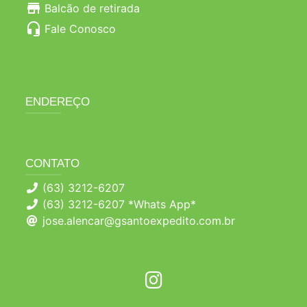
store
Balcão de retirada
headset_mic
Fale Conosco
ENDEREÇO
CONTATO
(63) 3212-6207
(63) 3212-6207 *Whats App*
jose.alencar@gsantoexpedito.com.br