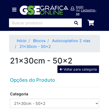
login
ou
cadastre-
se
Início
Blocos
Autocopiativo 2 vias
21x30cm - 50x2
21x30cm - 50x2
Voltar para categoria
Opções do Produto
Categoria