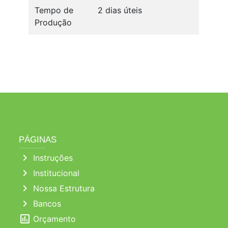
Tempo de
2 dias úteis
Produção
PÁGINAS
chevron_right
Instruções
chevron_right
Institucional
chevron_right
Nossa Estrutura
chevron_right
Bancos
poll
Orçamento