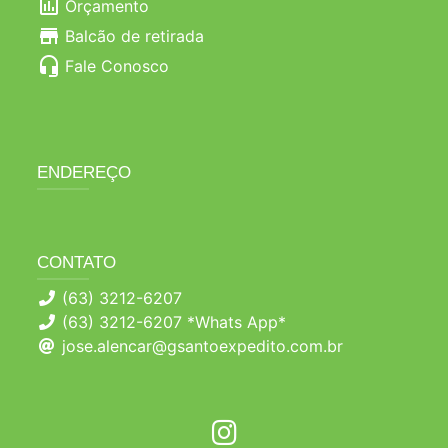
poll
Orçamento
store
Balcão de retirada
headset_mic
Fale Conosco
ENDEREÇO
CONTATO
(63) 3212-6207
(63) 3212-6207 *Whats App*
jose.alencar@gsantoexpedito.com.br