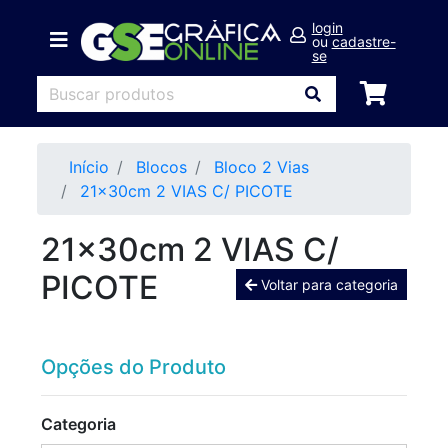
login
ou
cadastre-
se
Início
Blocos
Bloco 2 Vias
21x30cm 2 VIAS C/ PICOTE
21x30cm 2 VIAS C/
PICOTE
Voltar para categoria
Opções do Produto
Categoria