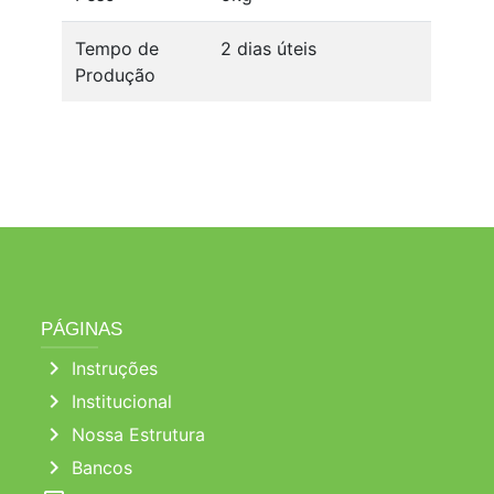
Tempo de
2 dias úteis
Produção
PÁGINAS
chevron_right
Instruções
chevron_right
Institucional
chevron_right
Nossa Estrutura
chevron_right
Bancos